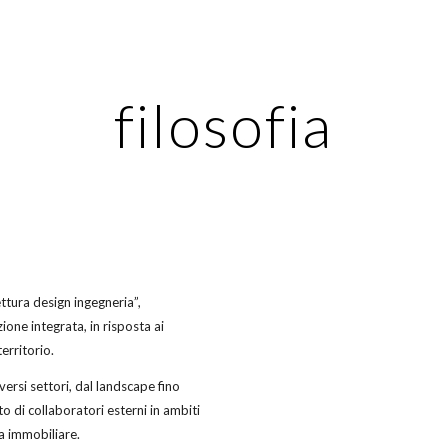
ip to main content
Skip to navigat
filosofia
ettura design ingegneria”,
ione integrata, in risposta ai
erritorio.
versi settori, dal landscape fino
o di collaboratori esterni in ambiti
za immobiliare.