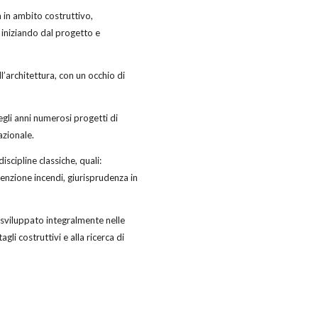
à in ambito costruttivo,
 iniziando dal progetto e
ll’architettura, con un occhio di
egli anni numerosi progetti di
azionale.
iscipline classiche, quali:
venzione incendi, giurisprudenza in
 sviluppato integralmente nelle
gli costruttivi e alla ricerca di