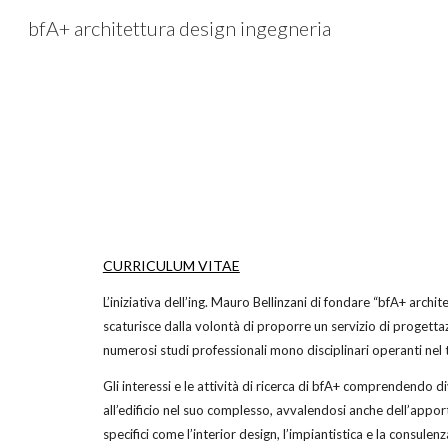
bfA+ architettura design ingegneria
Sk
CURRICULUM VITAE
L’iniziativa dell’ing. Mauro Bellinzani di fondare “bfA+ archit
scaturisce dalla volontà di proporre un servizio di progettaz
numerosi studi professionali mono disciplinari operanti nel t
Gli interessi e le attività di ricerca di bfA+ comprendendo di
all’edificio nel suo complesso, avvalendosi anche dell’apport
specifici come l’interior design, l’impiantistica e la consulen